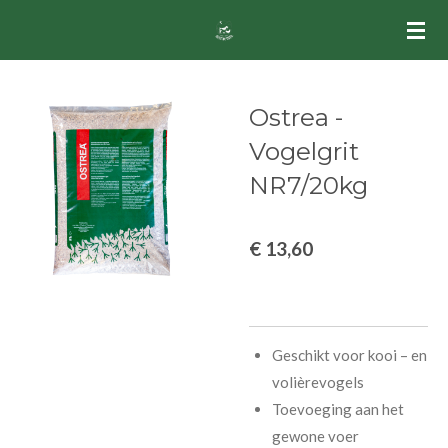
Ga
direct
naar
de
Ostrea -
hoofdinhoud
Vogelgrit
NR7/20kg
€ 13,60
Geschikt voor kooi – en
volièrevogels
Toevoeging aan het
gewone voer