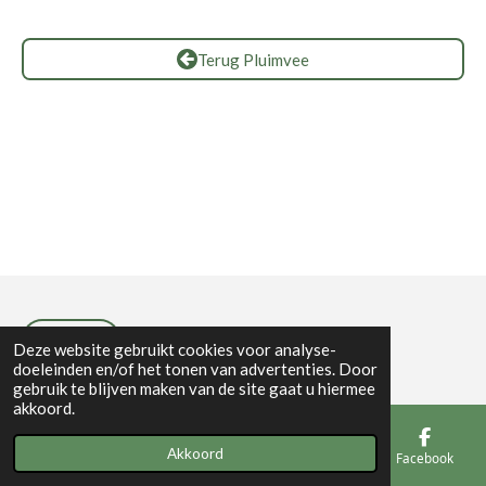
Terug Pluimvee
Privacybeleid
Deze website gebruikt cookies voor analyse-
doeleinden en/of het tonen van advertenties. Door
gebruik te blijven maken van de site gaat u hiermee
akkoord.
Akkoord
E-mailadres
Telefoonnummer
Kaart
Facebook