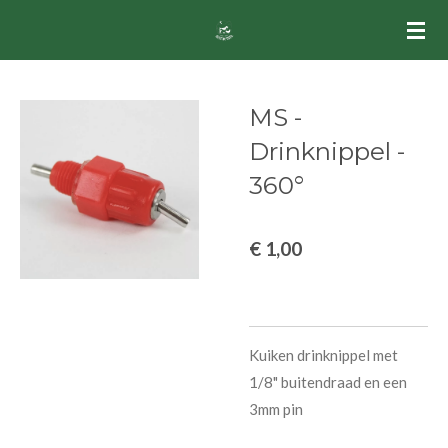
Ga
direct
naar
de
MS -
hoofdinhoud
Drinknippel -
360°
€ 1,00
Kuiken drinknippel met
1/8" buitendraad en een
3mm pin