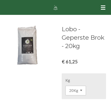
Ga
direct
naar
de
Lobo -
hoofdinhoud
Geperste Brok
- 20kg
€ 61,25
Kg