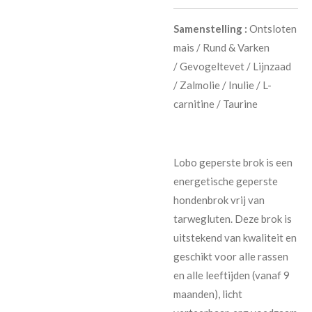
Samenstelling :
Ontsloten
mais /
Rund & Varken
/
Gevogeltevet /
Lijnzaad
/
Zalmolie /
Inulie /
L-
carnitine /
Taurine
Lobo geperste brok is een
energetische geperste
hondenbrok vrij van
tarwegluten. Deze brok is
uitstekend van kwaliteit en
geschikt voor alle rassen
en alle leeftijden (vanaf 9
maanden), licht