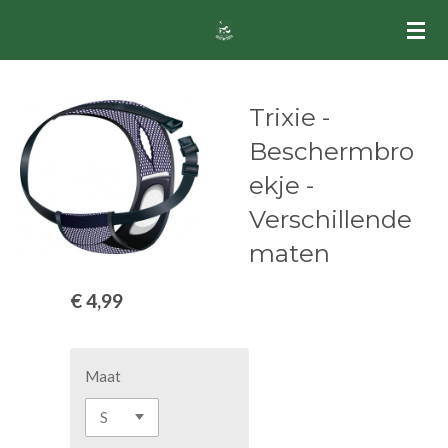
Ga
direct
naar
de
Trixie -
hoofdinhoud
Beschermbro
ekje -
Verschillende
maten
€ 4,99
Maat