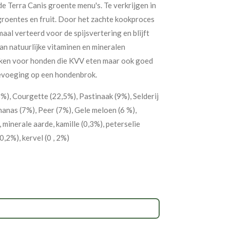
de Terra Canis groente menu's. Te verkrijgen in
 groentes en fruit. Door het zachte kookproces
al verteerd voor de spijsvertering en blijft
an natuurlijke vitaminen en mineralen
iken voor honden die KVV eten maar ook goed
oevoeging op een hondenbrok.
), Courgette (22,5%), Pastinaak (9%), Selderij
nanas (7%), Peer (7%), Gele meloen (6 %),
 minerale aarde, kamille (0,3%), peterselie
0,2%), kervel (0 , 2%)