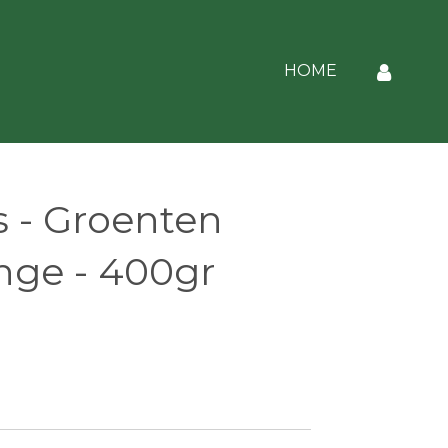
HOME
s - Groenten
ge - 400gr