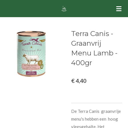
Ga
direct
naar
de
Terra Canis -
hoofdinhoud
Graanvrij
Menu Lamb -
400gr
€ 4,40
De Terra Canis graanvrije
menu's hebben een hoog
vleesgehalte. Het