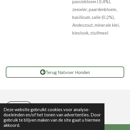
passiebloem ( 0,4%),
zeewier, paardenbloem,
basilicum, salie (0,2%),
Andeszout, minerale klei,
bieslook, stuifmeel
Terug Natvoer Honden
Privacybeleid
Deze website gebruikt cookies voor analyse-
doeleinden en/of het tonen van advertenties. Door
gebruik te blijven maken van de site gaat u hiermee
akkoord.