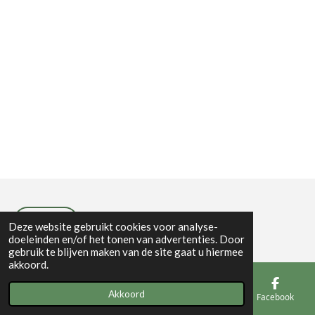
Privacybeleid
Deze website gebruikt cookies voor analyse-
doeleinden en/of het tonen van advertenties. Door
gebruik te blijven maken van de site gaat u hiermee
akkoord.
Akkoord
E-mailadres
Telefoonnummer
Kaart
Facebook