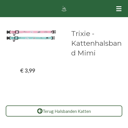
Ga
direct
naar
de
Trixie -
hoofdinhoud
Kattenhalsban
d Mimi
€ 3,99
Terug Halsbanden Katten