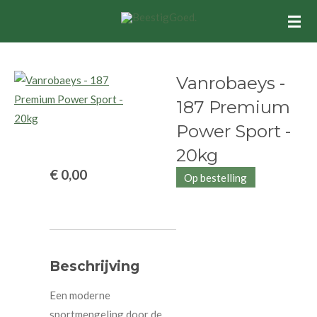
Ga
direct
naar
de
Vanrobaeys -
hoofdinhoud
187 Premium
Power Sport -
20kg
€ 0,00
Op bestelling
Beschrijving
Een moderne
sportmengeling door de