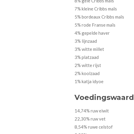
8% gele Cribbs maïs
7% kleine Cribbs maïs
5% bordeaux Cribbs maïs
5% rode Franse maïs
4% gepelde haver
3% lijnzaad
3% witte millet
3% platzaad
2% witte rijst
2% koolzaad
1% katja idyoe
Voedingswaar
14,74% ruw eiwit
22,30% ruw vet
8,54% ruwe celstof