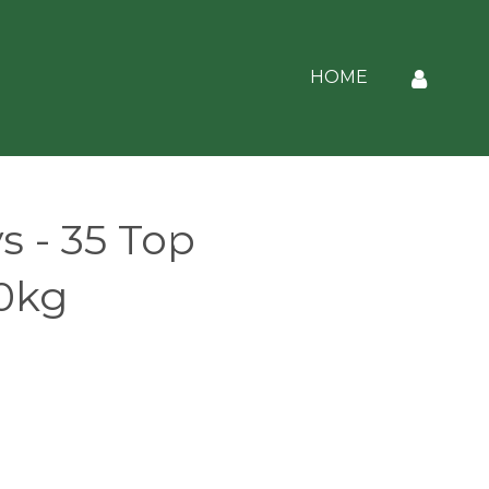
HOME
 - 35 Top
20kg