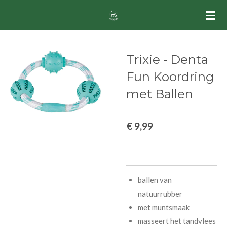
Ga
direct
naar
de
Trixie - Denta
hoofdinhoud
Fun Koordring
met Ballen
€ 9,99
ballen van
natuurrubber
met muntsmaak
masseert het tandvlees