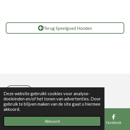
Terug Speelgoed Honden
Privacybeleid
Deze website gebruikt cookies voor analyse-
doeleinden en/of het tonen van advertenties. Door
gebruik te blijven maken van de site gaat u hiermee
akkoord.
Akkoord
E-mailadres
Telefoonnummer
Kaart
Facebook