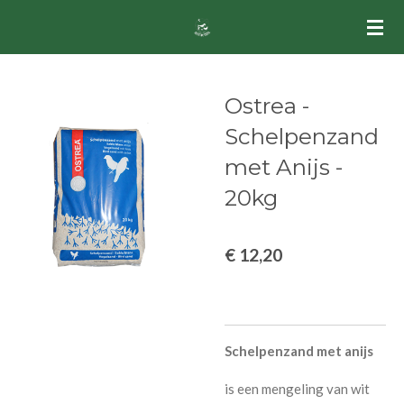
Ga
direct
naar
de
Ostrea -
hoofdinhoud
Schelpenzand
met Anijs -
20kg
€ 12,20
Schelpenzand met anijs
is een mengeling van wit