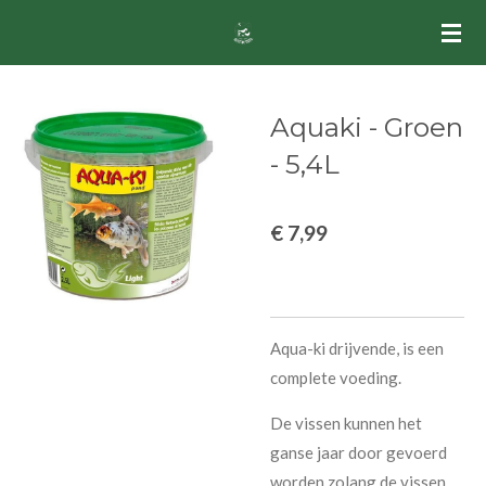
Ga
direct
naar
de
Aquaki - Groen
hoofdinhoud
- 5,4L
€ 7,99
Aqua-ki drijvende, is een
complete voeding.
De vissen kunnen het
ganse jaar door gevoerd
worden zolang de vissen