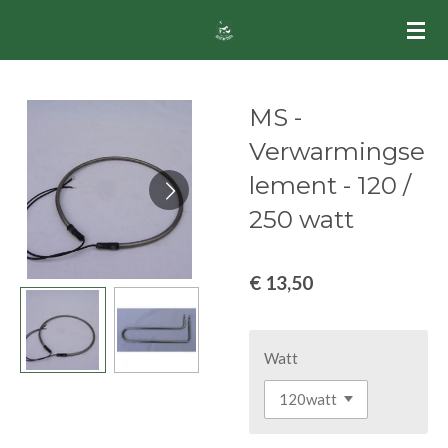
Ga
direct
naar
de
MS -
hoofdinhoud
Verwarmingse
lement - 120 /
250 watt
€ 13,50
Watt