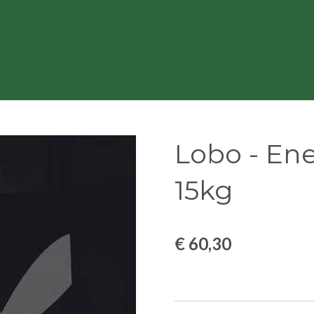
Lobo - Ene
15kg
€ 60,30