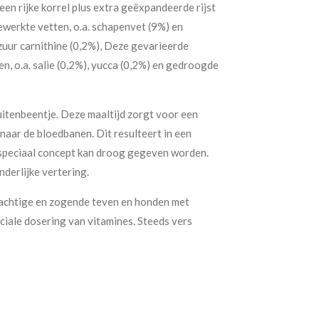
en rijke korrel plus extra geëxpandeerde rijst
ewerkte vetten, o.a. schapenvet (9%) en
zuur carnithine (0,2%), Deze gevarieerde
n, o.a. salie (0,2%), yucca (0,2%) en gedroogde
itenbeentje. Deze maaltijd zorgt voor een
naar de bloedbanen. Dit resulteert in een
 speciaal concept kan droog gegeven worden.
derlijke vertering.
drachtige en zogende teven en honden met
ciale dosering van vitamines. Steeds vers