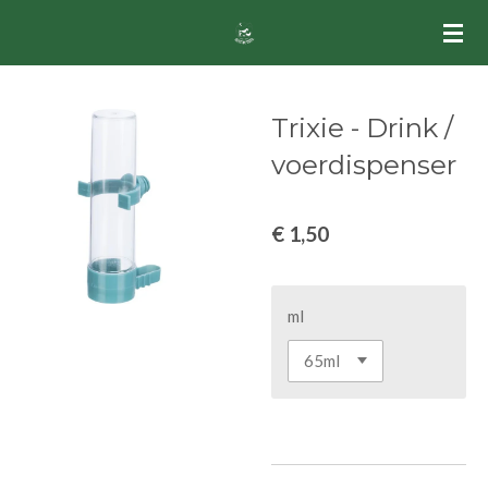
Ga
direct
naar
de
Trixie - Drink /
hoofdinhoud
voerdispenser
€ 1,50
ml