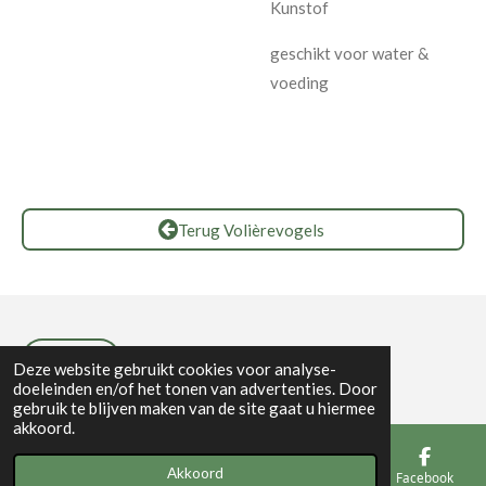
Kunstof
geschikt voor water &
voeding
Terug Volièrevogels
Privacybeleid
Deze website gebruikt cookies voor analyse-
doeleinden en/of het tonen van advertenties. Door
gebruik te blijven maken van de site gaat u hiermee
akkoord.
Akkoord
E-mailadres
Telefoonnummer
Kaart
Facebook