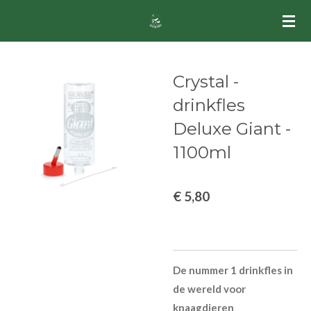
Ga
direct
naar
de
Crystal -
hoofdinhoud
drinkfles
Deluxe Giant -
1100ml
€ 5,80
De nummer 1 drinkfles in
de wereld voor
knaagdieren