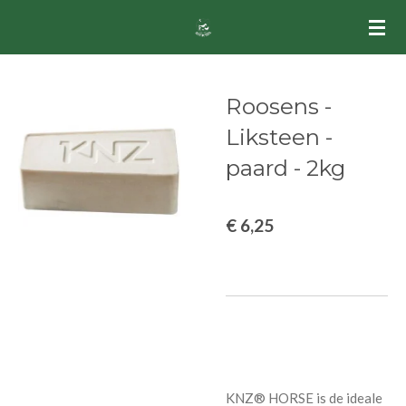
Ga
direct
naar
de
Roosens -
hoofdinhoud
Liksteen -
paard - 2kg
€ 6,25
KNZ® HORSE is de ideale